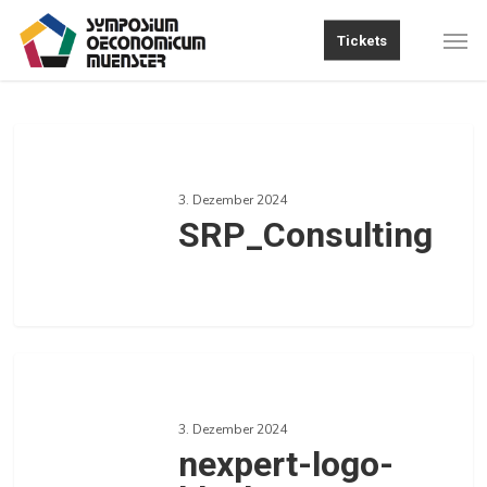
Skip
Men
Tickets
to
main
content
SRP_Consulting
3. Dezember 2024
SRP_Consulting
0
nexpert-
logo-
3. Dezember 2024
black
nexpert-logo-