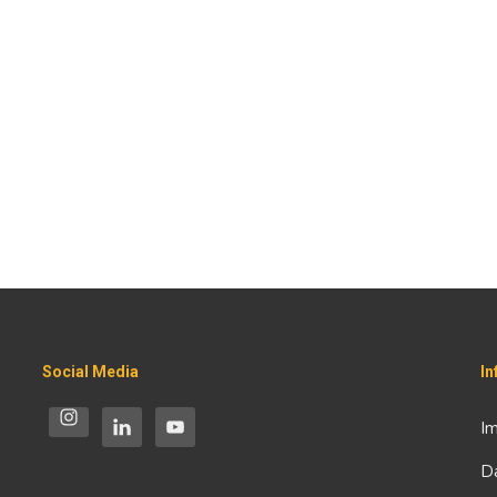
Social Media
I
I
D