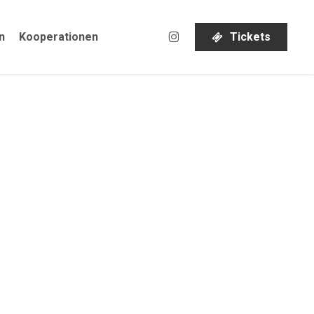
instagram
n
Kooperationen
T
i
c
k
e
t
s