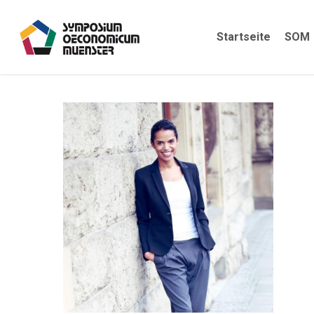
Skip
to
Startseite
SOM
main
content