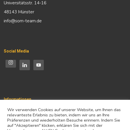
Universitätsstr. 14-16
48143 Münster
info@som-team.de
Social Media
Informationen
Wir verwenden Cookies auf unserer Website, um Ihnen das
Impressum
relevanteste Erlebnis zu bieten, indem wir uns an Ihre
Präferenzen und wiederholten Besuche erinnern. Indem Sie
Datenschutz
auf "Akzeptieren" klicken, erklären Sie sich mit der