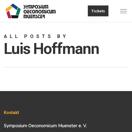
Skip
Men
Tickets
to
main
content
ALL POSTS BY
Luis Hoffmann
Kontakt
Symposium Oeconomicum Muenster e. V.