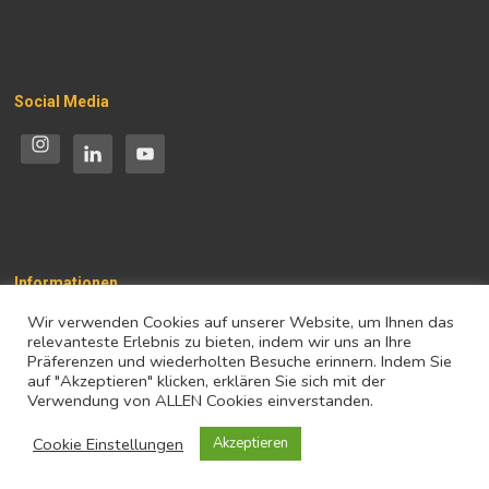
Social Media
Informationen
Wir verwenden Cookies auf unserer Website, um Ihnen das
Impressum
relevanteste Erlebnis zu bieten, indem wir uns an Ihre
Präferenzen und wiederholten Besuche erinnern. Indem Sie
Datenschutz
auf "Akzeptieren" klicken, erklären Sie sich mit der
Verwendung von ALLEN Cookies einverstanden.
Cookie Einstellungen
Akzeptieren