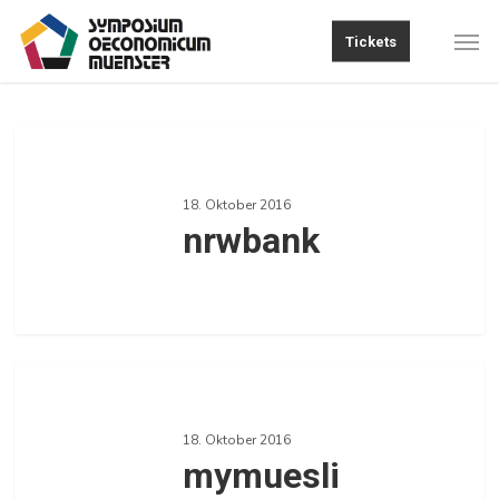
Skip
Men
Tickets
to
main
content
nrwbank
18. Oktober 2016
nrwbank
0
mymuesli
18. Oktober 2016
mymuesli