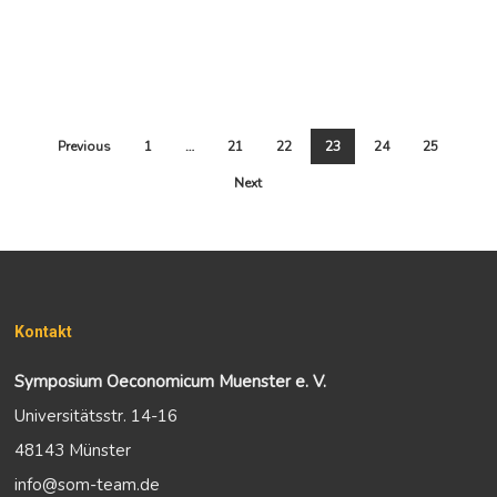
Previous
1
…
21
22
23
24
25
Next
Kontakt
Symposium Oeconomicum Muenster e. V.
Universitätsstr. 14-16
48143 Münster
info@som-team.de