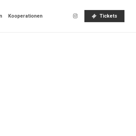
instagram
n
Kooperationen
T
i
c
k
e
t
s