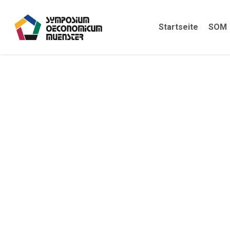
Skip
to
Startseite
SOM
main
content