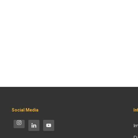
Social Media
I
I
D