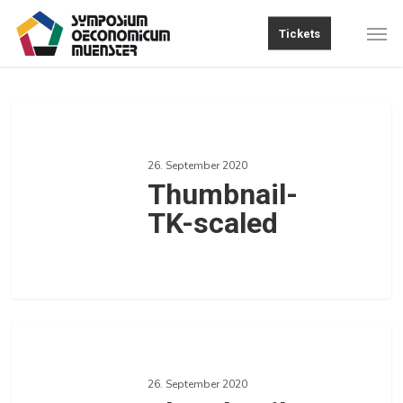
Skip
Men
Tickets
to
main
content
Thumbnail-
TK-
26. September 2020
scaled
Thumbnail-
TK-scaled
0
Thumbnail-
Strategie-
26. September 2020
scaled