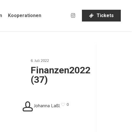
instagram
n
Kooperationen
T
i
c
k
e
t
s
nzen2022
6. Juli 2022
Finanzen2022
(37)
0
Johanna Laßl