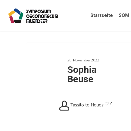
Skip
to
Startseite
SOM
main
content
Sophia
Beuse
28. November 2022
Sophia
Beuse
0
Tassilo te Neues