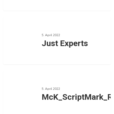
0
Just
Experts
5. April 2022
Just Experts
0
McK_ScriptMark_RGB_McKDeepBlue
5. April 2022
McK_ScriptMark_