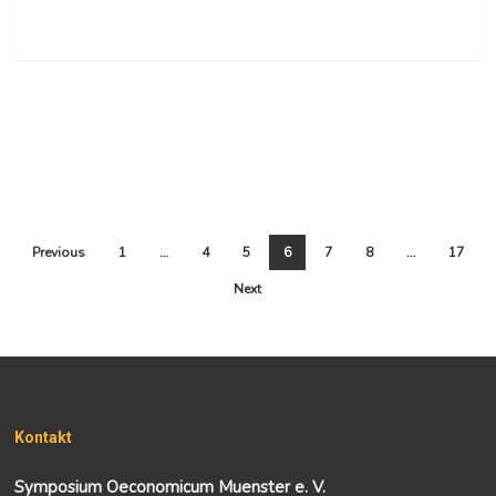
0
Previous
1
…
4
5
6
7
8
…
17
Next
Kontakt
Symposium Oeconomicum Muenster e. V.