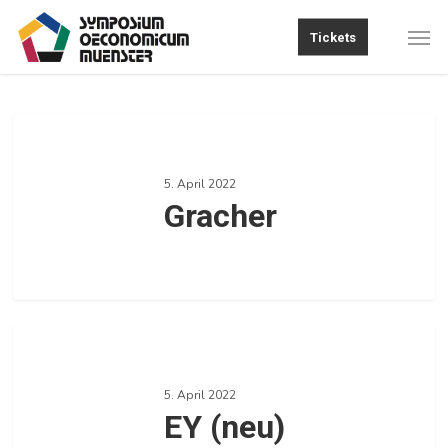
Skip
Men
Tickets
to
main
content
Gracher
5. April 2022
Gracher
0
EY
(neu)
5. April 2022
EY (neu)