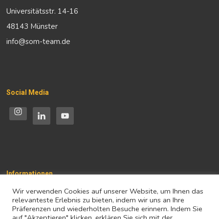
Universitätsstr. 14-16
48143 Münster
info@som-team.de
Social Media
Informationen
Wir verwenden Cookies auf unserer Website, um Ihnen das
Impressum
relevanteste Erlebnis zu bieten, indem wir uns an Ihre
Präferenzen und wiederholten Besuche erinnern. Indem Sie
Datenschutz
auf "Akzeptieren" klicken, erklären Sie sich mit der