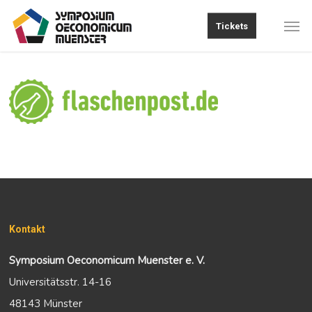
Skip
Men
Tickets
to
main
content
Kontakt
Symposium Oeconomicum Muenster e. V.
Universitätsstr. 14-16
48143 Münster