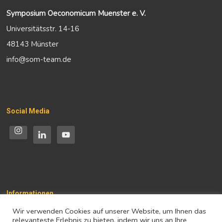
Symposium Oeconomicum Muenster e. V.
Universitätsstr. 14-16
48143 Münster
info@som-team.de
Social Media
Informationen
Wir verwenden Cookies auf unserer Website, um Ihnen das
Impressum
relevanteste Erlebnis zu bieten, indem wir uns an Ihre