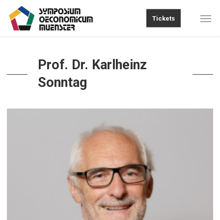
Skip
Men
Tickets
to
main
content
Prof. Dr. Karlheinz
Sonntag