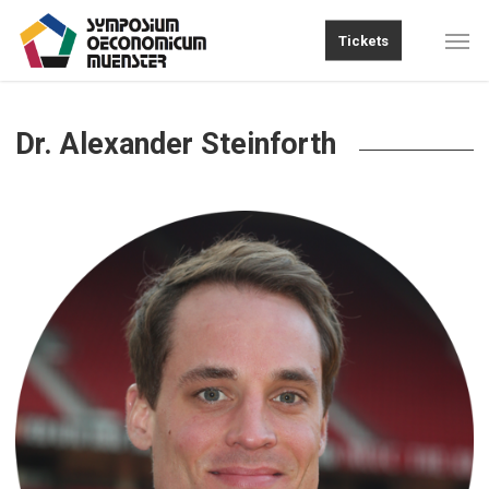
Skip
Men
Tickets
to
main
content
Dr. Alexander Steinforth