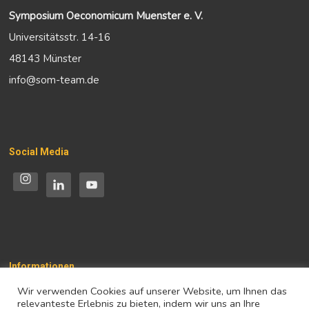
Symposium Oeconomicum Muenster e. V.
Universitätsstr. 14-16
48143 Münster
info@som-team.de
Social Media
Informationen
Wir verwenden Cookies auf unserer Website, um Ihnen das
Impressum
relevanteste Erlebnis zu bieten, indem wir uns an Ihre