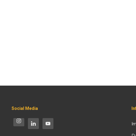
Social Media
I
I
D