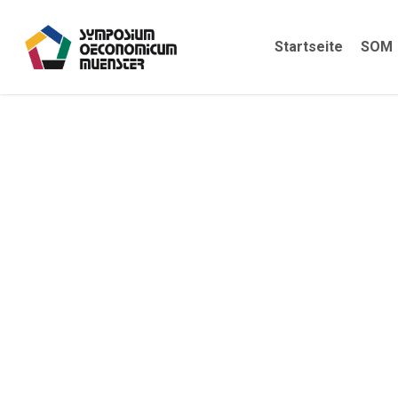
Skip
to
Startseite
SOM
main
content