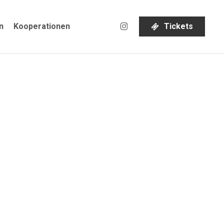
instagram
n
Kooperationen
T
i
c
k
e
t
s