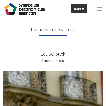
Skip
Men
Tickets
to
main
content
Themenkreis Leadership
Lea Schottek
Themenkreis