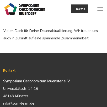
Skip
Men
Tickets
to
main
content
Vielen Dank für Deine Datenaktualisierung. Wir freuen uns
auch in Zukunft auf eine spannende Zusammenarbeit!
Kontakt
Symposium Oeconomicum Muenster e. V.
Universitätsstr. 14-16
48143 Münster
info@som-team.de