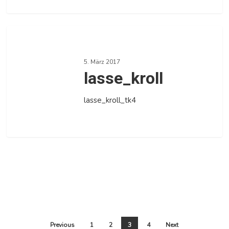
0
lasse_kroll
5. März 2017
lasse_kroll
lasse_kroll_tk4
0
Previous
1
2
3
4
Next