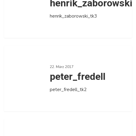
henrik_zaborowski
henrik_zaborowski_tk3
0
peter_fredell
22. März 2017
peter_fredell
peter_fredell_tk2
0
ulrich_hanke