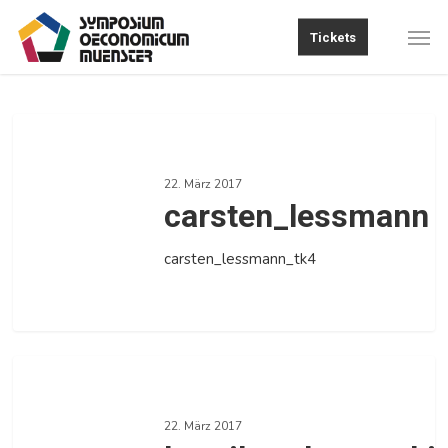
Skip
Men
Tickets
to
main
content
carsten_lessmann
22. März 2017
carsten_lessmann
carsten_lessmann_tk4
0
henrik_zaborowski
22. März 2017