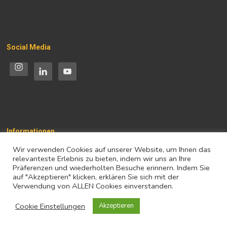
Social Media
Informationen
Wir verwenden Cookies auf unserer Website, um Ihnen das
Impressum
relevanteste Erlebnis zu bieten, indem wir uns an Ihre
Präferenzen und wiederholten Besuche erinnern. Indem Sie
Datenschutz
auf "Akzeptieren" klicken, erklären Sie sich mit der
Verwendung von ALLEN Cookies einverstanden.
Cookie Einstellungen
Akzeptieren