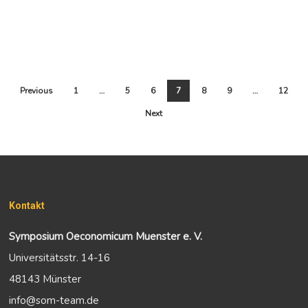
Previous
1
…
5
6
7
8
9
…
12
Next
Kontakt
Symposium Oeconomicum Muenster e. V.
Universitätsstr. 14-16
48143 Münster
info@som-team.de