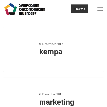
Skip
Men
Tickets
to
main
content
kempa
6. Dezember 2016
kempa
0
marketing
6. Dezember 2016
marketing