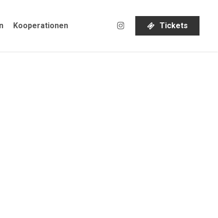
instagram
n
Kooperationen
T
i
c
k
e
t
s