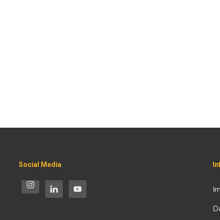
Social Media
I
I
D