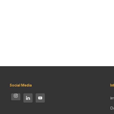
Social Media
I
I
D