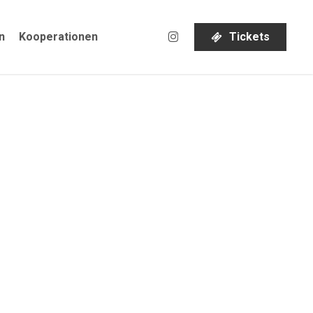
instagram
n
Kooperationen
T
i
c
k
e
t
s