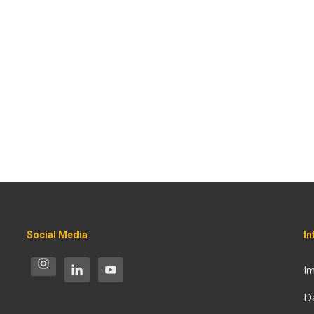
Social Media
I
I
D