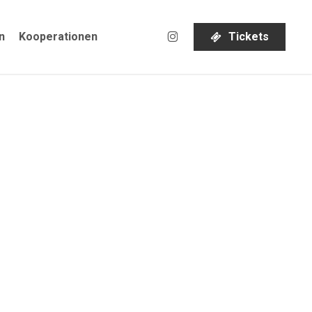
instagram
n
Kooperationen
T
i
c
k
e
t
s