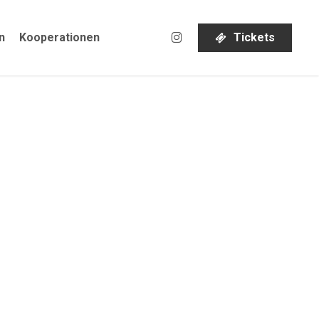
instagram
n
Kooperationen
T
i
c
k
e
t
s