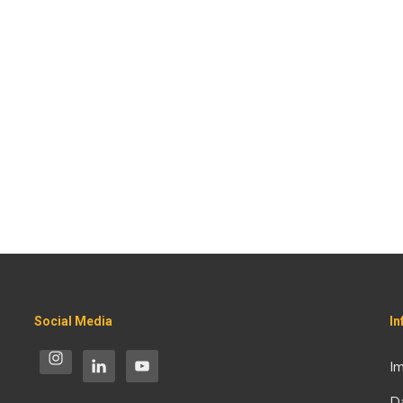
Social Media
I
I
D