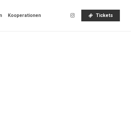
instagram
n
Kooperationen
T
i
c
k
e
t
s