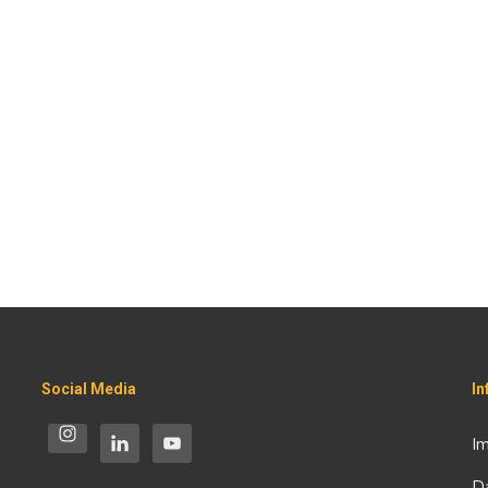
Social Media
I
I
D