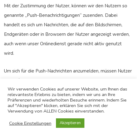
Mit der Zustimmung der Nutzer, können wir den Nutzern so
genannte „Push-Benachrichtigungen“ zusenden. Dabei
handelt es sich um Nachrichten, die auf den Bildschirmen,
Endgeräten oder in Browsern der Nutzer angezeigt werden,
auch wenn unser Onlinedienst gerade nicht aktiv genutzt
wird.
Um sich für die Push-Nachrichten anzumelden, müssen Nutzer
die Abfrage ihres Browsers bzw. Endgerätes zum Erhalt der
Wir verwenden Cookies auf unserer Website, um Ihnen das
Push-Nachrichten bestätigen. Dieser Zustimmungsprozess
relevanteste Erlebnis zu bieten, indem wir uns an Ihre
wird dokumentiert und gespeichert. Die Speicherung ist
Präferenzen und wiederholten Besuche erinnern. Indem Sie
auf "Akzeptieren" klicken, erklären Sie sich mit der
erforderlich, um zu erkennen, ob Nutzer dem Empfang der
Verwendung von ALLEN Cookies einverstanden.
Push-Nachrichten zugestimmt haben sowie um die
Cookie Einstellungen
Akzeptieren
Zustimmung nachweisen zu können. Zu diesen Zwecken wird