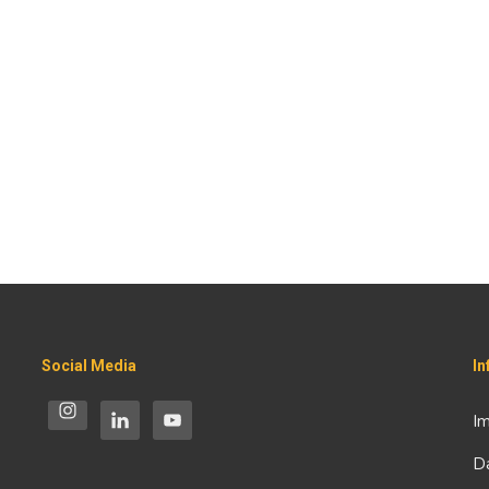
Social Media
I
I
D