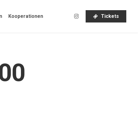
instagram
n
Kooperationen
T
i
c
k
e
t
s
00