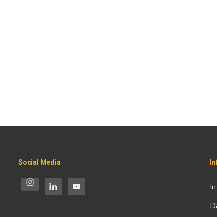
Social Media
I
I
D