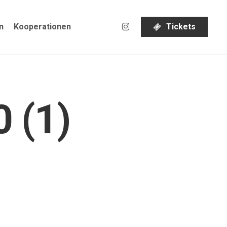
instagram
n
Kooperationen
T
i
c
k
e
t
s
 (1)