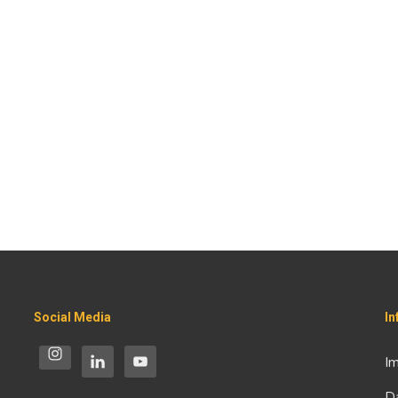
Social Media
I
I
D