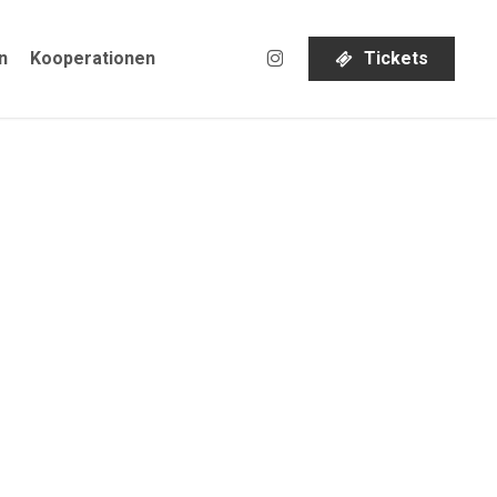
instagram
n
Kooperationen
T
i
c
k
e
t
s